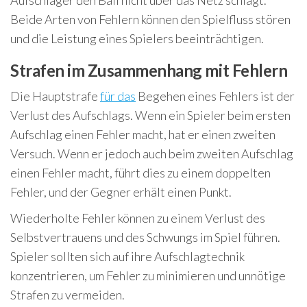
Aufschläger den Ball nicht über das Netz schlägt.
Beide Arten von Fehlern können den Spielfluss stören
und die Leistung eines Spielers beeinträchtigen.
Strafen im Zusammenhang mit Fehlern
Die Hauptstrafe
für das
Begehen eines Fehlers ist der
Verlust des Aufschlags. Wenn ein Spieler beim ersten
Aufschlag einen Fehler macht, hat er einen zweiten
Versuch. Wenn er jedoch auch beim zweiten Aufschlag
einen Fehler macht, führt dies zu einem doppelten
Fehler, und der Gegner erhält einen Punkt.
Wiederholte Fehler können zu einem Verlust des
Selbstvertrauens und des Schwungs im Spiel führen.
Spieler sollten sich auf ihre Aufschlagtechnik
konzentrieren, um Fehler zu minimieren und unnötige
Strafen zu vermeiden.