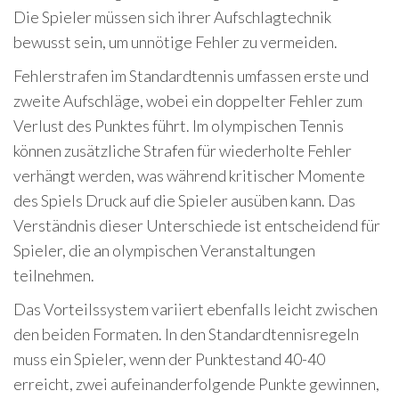
Die Spieler müssen sich ihrer Aufschlagtechnik
bewusst sein, um unnötige Fehler zu vermeiden.
Fehlerstrafen im Standardtennis umfassen erste und
zweite Aufschläge, wobei ein doppelter Fehler zum
Verlust des Punktes führt. Im olympischen Tennis
können zusätzliche Strafen für wiederholte Fehler
verhängt werden, was während kritischer Momente
des Spiels Druck auf die Spieler ausüben kann. Das
Verständnis dieser Unterschiede ist entscheidend für
Spieler, die an olympischen Veranstaltungen
teilnehmen.
Das Vorteilssystem variiert ebenfalls leicht zwischen
den beiden Formaten. In den Standardtennisregeln
muss ein Spieler, wenn der Punktestand 40-40
erreicht, zwei aufeinanderfolgende Punkte gewinnen,