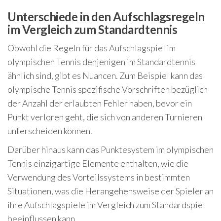
Unterschiede in den Aufschlagsregeln
im Vergleich zum Standardtennis
Obwohl die Regeln für das Aufschlagspiel im
olympischen Tennis denjenigen im Standardtennis
ähnlich sind, gibt es Nuancen. Zum Beispiel kann das
olympische Tennis spezifische Vorschriften bezüglich
der Anzahl der erlaubten Fehler haben, bevor ein
Punkt verloren geht, die sich von anderen Turnieren
unterscheiden können.
Darüber hinaus kann das Punktesystem im olympischen
Tennis einzigartige Elemente enthalten, wie die
Verwendung des Vorteilssystems in bestimmten
Situationen, was die Herangehensweise der Spieler an
ihre Aufschlagspiele im Vergleich zum Standardspiel
beeinflussen kann.