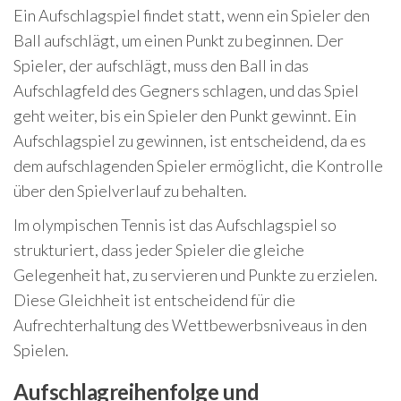
Ein Aufschlagspiel findet statt, wenn ein Spieler den
Ball aufschlägt, um einen Punkt zu beginnen. Der
Spieler, der aufschlägt, muss den Ball in das
Aufschlagfeld des Gegners schlagen, und das Spiel
geht weiter, bis ein Spieler den Punkt gewinnt. Ein
Aufschlagspiel zu gewinnen, ist entscheidend, da es
dem aufschlagenden Spieler ermöglicht, die Kontrolle
über den Spielverlauf zu behalten.
Im olympischen Tennis ist das Aufschlagspiel so
strukturiert, dass jeder Spieler die gleiche
Gelegenheit hat, zu servieren und Punkte zu erzielen.
Diese Gleichheit ist entscheidend für die
Aufrechterhaltung des Wettbewerbsniveaus in den
Spielen.
Aufschlagreihenfolge und