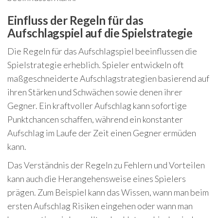
Einfluss der Regeln für das
Aufschlagspiel auf die Spielstrategie
Die Regeln für das Aufschlagspiel beeinflussen die
Spielstrategie erheblich. Spieler entwickeln oft
maßgeschneiderte Aufschlagstrategien basierend auf
ihren Stärken und Schwächen sowie denen ihrer
Gegner. Ein kraftvoller Aufschlag kann sofortige
Punktchancen schaffen, während ein konstanter
Aufschlag im Laufe der Zeit einen Gegner ermüden
kann.
Das Verständnis der Regeln zu Fehlern und Vorteilen
kann auch die Herangehensweise eines Spielers
prägen. Zum Beispiel kann das Wissen, wann man beim
ersten Aufschlag Risiken eingehen oder wann man