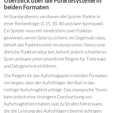
Überblick über die Punktesysteme in
beiden Formaten
Im Standardtennis verdienen die Spieler Punkte in
einer Reihenfolge: 0, 15, 30, 40 und dann Spielpunkt.
Ein Spieler muss mit mindestens zwei Punkten
gewinnen, um ein Spiel zu sichern. Im Gegensatz dazu
behält das Punktesystem im olympischen Tennis eine
ähnliche Punktstruktur bei, betont jedoch schnelleres
Spiel und kann unterschiedliche Regeln für Tiebreaks
und Satzgewinne einführen.
Die Regeln für das Aufschlagspiel in beiden Formaten
verlangen, dass der Aufschläger den Ball in das
richtige Aufschlagfeld schlägt. Das olympische Tennis
kann jedoch eine strengere Durchsetzung von
Aufschlagfehlern haben, was zu Strafen führen kann,
die die Leistung des Aufschlägers beeinträchtigen.