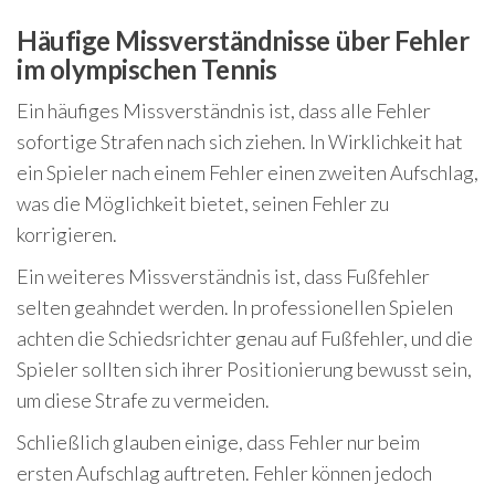
Häufige Missverständnisse über Fehler
im olympischen Tennis
Ein häufiges Missverständnis ist, dass alle Fehler
sofortige Strafen nach sich ziehen. In Wirklichkeit hat
ein Spieler nach einem Fehler einen zweiten Aufschlag,
was die Möglichkeit bietet, seinen Fehler zu
korrigieren.
Ein weiteres Missverständnis ist, dass Fußfehler
selten geahndet werden. In professionellen Spielen
achten die Schiedsrichter genau auf Fußfehler, und die
Spieler sollten sich ihrer Positionierung bewusst sein,
um diese Strafe zu vermeiden.
Schließlich glauben einige, dass Fehler nur beim
ersten Aufschlag auftreten. Fehler können jedoch