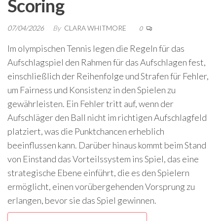
Scoring
07/04/2026
By
CLARA WHITMORE
0
Im olympischen Tennis legen die Regeln für das
Aufschlagspiel den Rahmen für das Aufschlagen fest,
einschließlich der Reihenfolge und Strafen für Fehler,
um Fairness und Konsistenz in den Spielen zu
gewährleisten. Ein Fehler tritt auf, wenn der
Aufschläger den Ball nicht im richtigen Aufschlagfeld
platziert, was die Punktchancen erheblich
beeinflussen kann. Darüber hinaus kommt beim Stand
von Einstand das Vorteilssystem ins Spiel, das eine
strategische Ebene einführt, die es den Spielern
ermöglicht, einen vorübergehenden Vorsprung zu
erlangen, bevor sie das Spiel gewinnen.