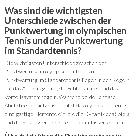
Was sind die wichtigsten
Unterschiede zwischen der
Punktwertung im olympischen
Tennis und der Punktwertung
im Standardtennis?
Die wichtigsten Unterschiede zwischen der
Punktwertung im olympischen Tennis und der
Punktwertung im Standardtennis liegen in den Regeln,
die das Aufschlagspiel, die Fehlerstrafen und das
Vorteilssystem regeln. Während beide Formate
Ähnlichkeiten aufweisen, führt das olympische Tennis
einzigartige Elemente ein, die die Dynamik des Spiels
und die Strategien der Spieler beeinflussen können.