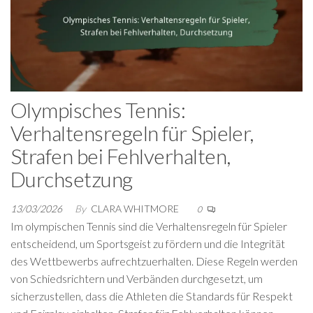
Olympisches Tennis:
Verhaltensregeln für Spieler,
Strafen bei Fehlverhalten,
Durchsetzung
13/03/2026
By
CLARA WHITMORE
0
Im olympischen Tennis sind die Verhaltensregeln für Spieler
entscheidend, um Sportsgeist zu fördern und die Integrität
des Wettbewerbs aufrechtzuerhalten. Diese Regeln werden
von Schiedsrichtern und Verbänden durchgesetzt, um
sicherzustellen, dass die Athleten die Standards für Respekt