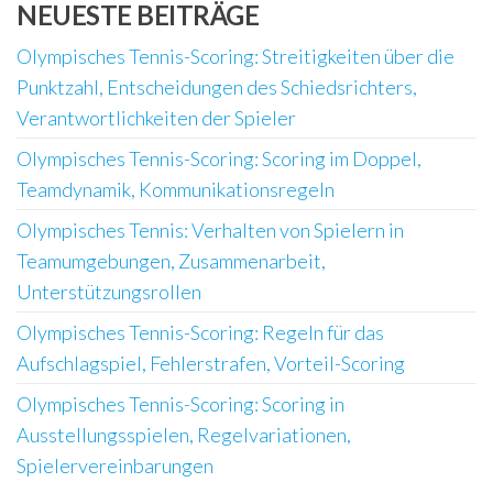
NEUESTE BEITRÄGE
Olympisches Tennis-Scoring: Streitigkeiten über die
Punktzahl, Entscheidungen des Schiedsrichters,
Verantwortlichkeiten der Spieler
Olympisches Tennis-Scoring: Scoring im Doppel,
Teamdynamik, Kommunikationsregeln
Olympisches Tennis: Verhalten von Spielern in
Teamumgebungen, Zusammenarbeit,
Unterstützungsrollen
Olympisches Tennis-Scoring: Regeln für das
Aufschlagspiel, Fehlerstrafen, Vorteil-Scoring
Olympisches Tennis-Scoring: Scoring in
Ausstellungsspielen, Regelvariationen,
Spielervereinbarungen