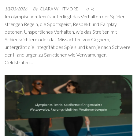
13/03/2026
By
CLARA WHITMORE
0
Im olympischen Tennis unterliegt das Verhalten der Spieler
strengen Regeln, die Sportsgeist, Respekt und Fairplay
betonen. Unsportliches Verhalten, wie das Streiten mit
Schiedsrichtern oder das Missachten von Gegnern,
untergräbt die Integrität des Spiels und kann je nach Schwere
der Handlungen zu Sanktionen wie Verwarnungen,
Geldstrafen…