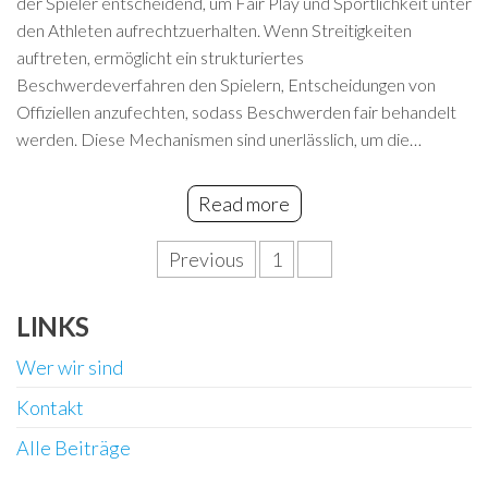
der Spieler entscheidend, um Fair Play und Sportlichkeit unter
den Athleten aufrechtzuerhalten. Wenn Streitigkeiten
auftreten, ermöglicht ein strukturiertes
Beschwerdeverfahren den Spielern, Entscheidungen von
Offiziellen anzufechten, sodass Beschwerden fair behandelt
werden. Diese Mechanismen sind unerlässlich, um die…
Read more
Posts
Previous
1
2
pagination
LINKS
Wer wir sind
Kontakt
Alle Beiträge