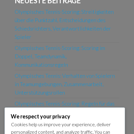
NEUESTE BEITRÄGE
Olympisches Tennis-Scoring: Streitigkeiten
über die Punktzahl, Entscheidungen des
Schiedsrichters, Verantwortlichkeiten der
Spieler
Olympisches Tennis-Scoring: Scoring im
Doppel, Teamdynamik,
Kommunikationsregeln
Olympisches Tennis: Verhalten von Spielern
in Teamumgebungen, Zusammenarbeit,
Unterstützungsrollen
Olympisches Tennis-Scoring: Regeln für das
Aufschlagspiel, Fehlerstrafen, Vorteil-
We respect your privacy
Scoring
Cookies help us improve your experience, deliver
Olympisches Tennis-Scoring: Scoring in
personalized content, and analyze traffic. You can