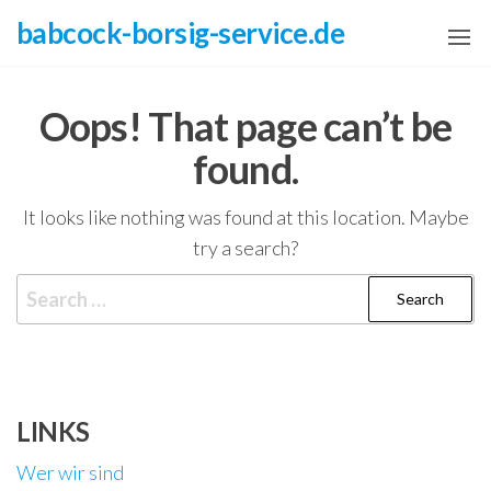
Skip
babcock-borsig-service.de
to
the
content
Oops! That page can’t be
found.
It looks like nothing was found at this location. Maybe
try a search?
Search
for:
LINKS
Wer wir sind