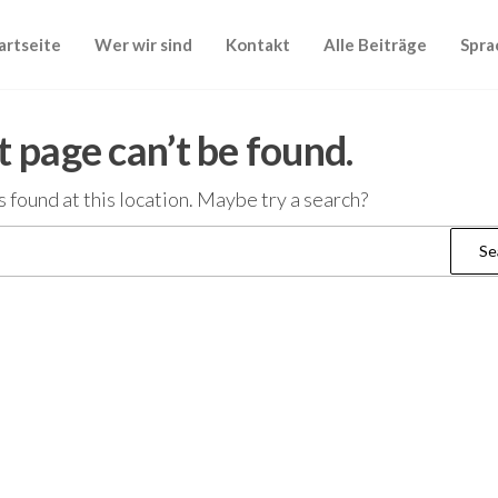
artseite
Wer wir sind
Kontakt
Alle Beiträge
Spra
 page can’t be found.
as found at this location. Maybe try a search?
Search
for: