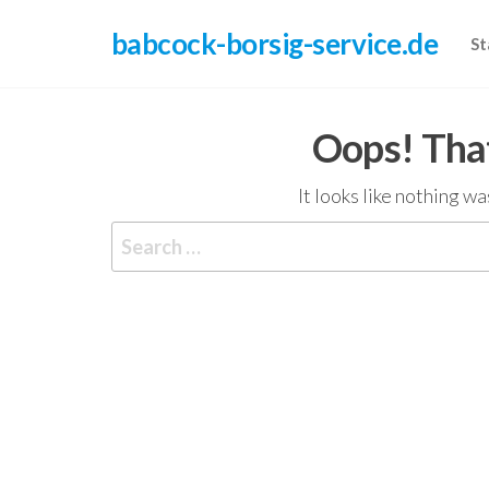
Skip
babcock-borsig-service.de
to
St
the
content
Oops! That
It looks like nothing w